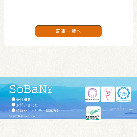
会社概要
お問い合わせ
情報セキュリティ基本方針
©
2016 Kyodo co.,ltd.
(function(i,s,o,g,r,a,m)
{i['GoogleAnalyticsObject']=r;i[r]=i[r]||function(){ (i[r].q=i[r].q||
[]).push(arguments)},i[r].l=1*new Date();a=s.createElement(o),